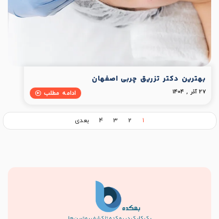
بهترین دکتر تزریق چربی اصفهان
27 آذر , 1404
ادامه مطلب
1
2
3
4
بعدی