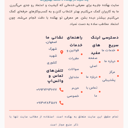
سایت بهکده جاییه برای معرفی خدماتی که کیفیت و اعتماد رو جدی می‌گیرن.
ما به کاربران کمک می‌کنیم بهتر انتخاب کنن و به کسب‌وکارهای حرفه‌ای کمک
می‌کنیم بیشتر دیده بشن. هر معرفی تو بهکده با دقت انجام می‌شه، چون
اعتماد مخاطب ساده به دست نمیاد.
دسترسی
لینک
راهنمای
نشانی ما
اصفهان،
سریع
های
خدمات
شهرک
خدمات ما
قوانین و
مفید
شهید
صفحه
مقررات
درباره ما
کشوری
اصلی
سوالات
تلفن‌های
مرکز
تماس و
درباره ما
متداول
پشتیبانی
واتس‌اپ
تماس با
حریم
09927294677
ما
خصوصی
09130284589
تمام حقوق این سایت متعلق به بهکده است. استفاده از مطالب سایت تنها با
ذکر منبع مجاز است.