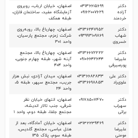
دکتر
۰۳۱۳۶۶۱۵۶۹۹
اصفهان، خیابان ارباب، روبروی
آزاده
۰۹۱۶۲۰۰۷۶۲۹
آزمایشگاه مفید، ساختمان فاران،
خردمند
طبقه همکف
دکتر
۰۳۱۳۶۲۴۷۹۵۲
اصفهان، چهارباغ بالا، روبه‌روی
شهاب
۰۹۳۹۹۳۱۰۹۸۶۹
شرکت زمزم، مجتمع پارسیان،
خسروی
واحد ۳۰۱
دکتر
۰۳۱۳۶۶۷۲۲۲۲
اصفهان، چهارباغ بالا، مجتمع
علیرضا
۰۹۱۰۶۶۴۲۶۴۴
آینه شهر، طبقه چهارم جنوبی،
پورصیرفی
واحد ۴۰۴
دکتر علی
۰۳۱۳۶۶۸۲۸۳۳
اصفهان، میدان آزادی، نبش هزار
علوی‌راد
۰۳۱۳۶۶۹۸۸۵۳
جریب، مجتمع سپهر، طبقه ۵،
واحد ۲۴
دکتر
09178507470
اصفهان، انتهای خیابان نظر
سهراب
شرقی، جنب تالار اندیشه،
براتی
مجتمع جلفا، طبقه دوم، واحد ۱
دکتر
03132239469
اصفهان، خیابان آمادگاه، بعد از
علیرضا
هتل عباسی، مجتمع گلدیس،
مومنی
طبقه سوم، پلاک ۱۳۵