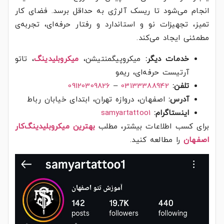
انجام می‌شود تا ریسک آلرژی به حداقل برسد. فضای کار
تمیز، تجهیزات نو و استاندارد و رفتار حرفه‌ای، تجربه‌ی
مطمئنی ایجاد می‌کند.
خدمات دیگر:
میکروپیگمنتیشن،
میکروبلیدینگ
، تاتو
آرتیست حرفه‌ای، ریمو
تلفن:
03133388942
–
09120309826
آدرس:
اصفهان، دروازه تهران، ابتدای خیابان رباط
اینستاگرام:
samyartattoo1
برای کسب اطلاعات بیشتر، مطلب
بهترین میکروبلیدینگ‌کار
اصفهان
را مطالعه کنید.