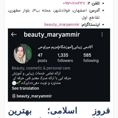
تلفن 2:
09120710447
آدرس:
اصفهان، فولادشهر، محله ب۳، بلوار مطهری،
تقاطع اول
اینستاگرام:
beauty_maryammir
فروز اسلامی؛
بهترین