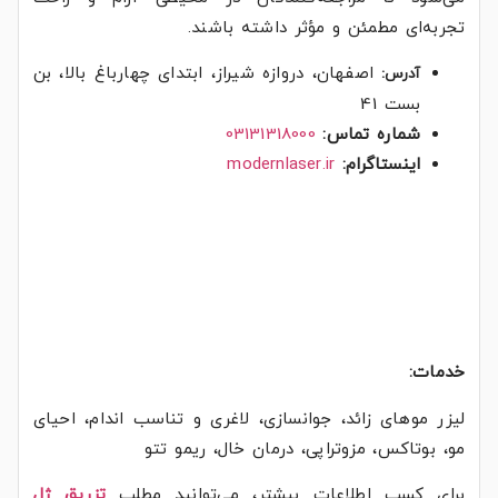
تجربه‌ای مطمئن و مؤثر داشته باشند.
اصفهان، دروازه شیراز، ابتدای چهارباغ بالا، بن
آدرس:
بست 41
شماره تماس:
03131318000
اینستاگرام:
modernlaser.ir
خدمات:
لیزر موهای زائد، جوانسازی، لاغری و تناسب اندام، احیای
مو، بوتاکس، مزوتراپی، درمان خال، ریمو تتو
برای کسب اطلاعات بیشتر، می‌توانید مطلب
تزریق ژل