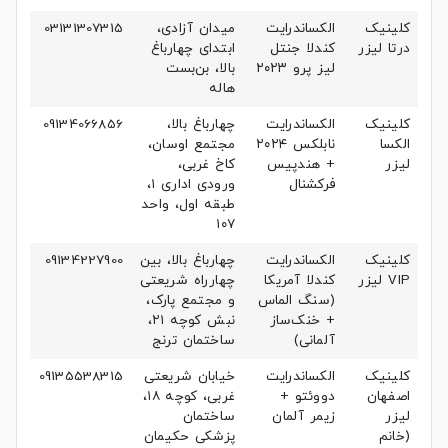
کلینیک
الکساندرایت
میدان آزادی،
03131307315
درتا لیزر
کندلا جنتل
ابتدای چهارباغ
لیز پرو ۲۰۲۳
بالا، بن‌بست
هاله
کلینیک
الکساندرایت
چهارباغ بالا،
09134066856
الکسا
نابلکس ۲۰۲۴
مجتمع اوسان،
لیزر
+ هندپیس
کاخ غربی،
فرکشنال
ورودی اداری ۱،
طبقه اول، واحد
۱۰۷
کلینیک
الکساندرایت
چهارباغ بالا، بین
09134227900
VIP لیزر
کندلا آمریکا
چهارراه شریعتی
(سنگ الماس
و مجتمع پارک،
+ خنک‌ساز
نبش کوچه ۲۱،
آلمانی)
ساختمان ترنج
کلینیک
الکساندرایت
خیابان شریعتی
09135538315
اصفهان
دووئتو +
غربی، کوچه ۱۸،
لیزر
زیمر آلمان
ساختمان
(خانم
پزشکی حکیمان