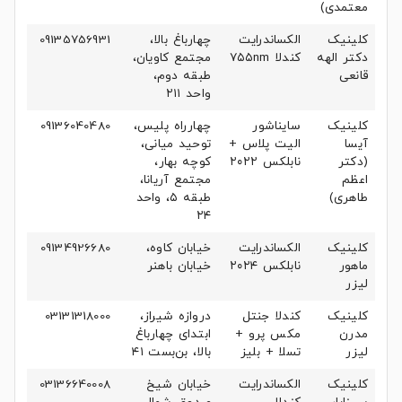
معتمدی)
کلینیک
الکساندرایت
چهارباغ بالا،
09135756931
دکتر الهه
کندلا ۷۵۵nm
مجتمع کاویان،
قانعی
طبقه دوم،
واحد ۲۱۱
کلینیک
سایناشور
چهارراه پلیس،
09136040480
آیسا
الیت پلاس +
توحید میانی،
(دکتر
نابلکس ۲۰۲۲
کوچه بهار،
اعظم
مجتمع آریانا،
طاهری)
طبقه ۵، واحد
۲۴
کلینیک
الکساندرایت
خیابان کاوه،
09134926680
ماهور
نابلکس ۲۰۲۴
خیابان باهنر
لیزر
کلینیک
کندلا جنتل
دروازه شیراز،
03131318000
مدرن
مکس پرو +
ابتدای چهارباغ
لیزر
تسلا + بلیز
بالا، بن‌بست ۴۱
کلینیک
الکساندرایت
خیابان شیخ
03136640008