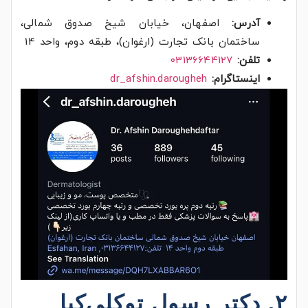
آدرس:
اصفهان، خیابان شیخ صدوق شمالی،
ساختمان بانک تجارت (ارغوان)، طبقه دوم، واحد 14
تلفن:
03136644127
اینستاگرام:
dr_afshin.darougheh
۲. دکتر رسول توکلی‌کیا